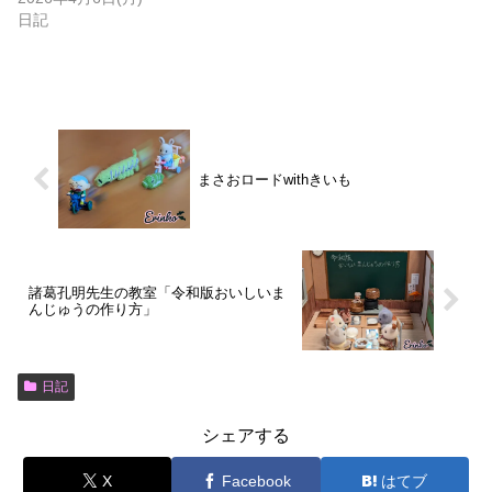
日記
まさおロードwithきいも
諸葛孔明先生の教室「令和版おいしいま
んじゅうの作り方」
日記
シェアする
X
Facebook
はてブ