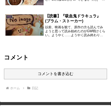
ω・`)しかも、たいしたネタが無かったの
で、結局かぼちゃ祭りのまとめ記事にし
かならない内容ｗｗ今回もそんな感じ
で、かぼちゃ祭...
【読書】『吸血鬼ドラキュラ』
日記
(ブラム・ス​トーカー)
以前、映画を観て、原作の方も読んでみ
ようと思って読み始めたのがGW明けくら
い。ようやく……ようやく読み終わりま
した。読書の時間は通勤中くらいしかと
らないのと、その時間ですらスマホゲー
ムに使ってしまっていたので、読書所要
期間が長引いてしまいま...
コメント
コメントを書き込む
ホーム
日記