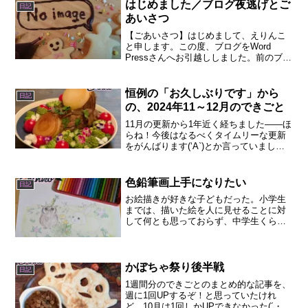
ンみたいなブログで...
はじめました／ブログ夜逃げとご
日記
あいさつ
【ごあいさつ】はじめまして、えりんこ
と申します。この度、ブログをWord
Pressさんへお引越ししました。前のブロ
グに移動先を載せていないので、お引越
しというか、夜逃げですね。アメブロさ
んから夜逃げしてきました。夜逃げに至
恒例の「お久しぶりです」から
日記
った主な理由は２...
の、2024年11～12月のできごと
11月の更新から1年近く経ちました――ほ
らね！今後はなるべくタイムリーな更新
をがんばります(‘A`)とか言っていました
が、結局こうなるのよww空いてしまった
2024年11月～2025年9月の期間に作った
ものとか面白かったことたちをまとめて
色鉛筆画上手になりたい
日記
書...
お絵描きが好きな子どもだった。小学生
までは、描いた絵を人に見せることに対
して何とも思っておらず、中学生くらい
までは、友人にまでは見せることができ
ていた。それ以降は、かなり特定の友人
にしか見せられなくなった。井の中の
蛙、大海を知り「表現」する...
かぼちゃ祭り後半戦
日記
1週間分のできごとのまとめ的な記事を、
週に1回UPするぞ！と思っていたけれ
ど、10月は1回しかUPできなかった(´・