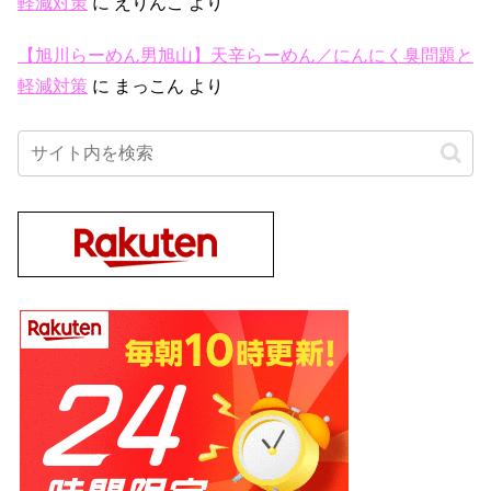
軽減対策
に
えりんこ
より
【旭川らーめん男旭山】天辛らーめん／にんにく臭問題と
軽減対策
に
まっこん
より