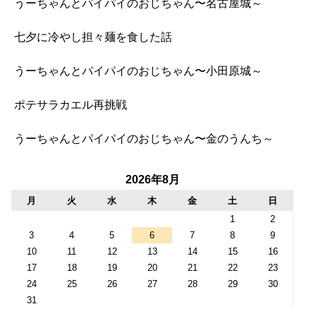
うーちゃんとパイパイのおじちゃん〜名古屋城～
七夕に冷やし担々麺を食した話
うーちゃんとパイパイのおじちゃん〜小田原城～
ポテサラカエル再挑戦
うーちゃんとパイパイのおじちゃん〜金のうんち～
2026年8月
月
火
水
木
金
土
日
1
2
3
4
5
6
7
8
9
10
11
12
13
14
15
16
17
18
19
20
21
22
23
24
25
26
27
28
29
30
31