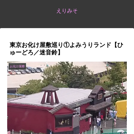
えりみそ
東京お化け屋敷巡り①よみうりランド【ひ
ゅ​ーどろ／迷音鈴】
お化け屋敷