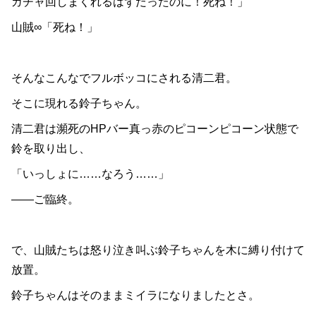
ガチャ回しまくれるはずだったのに！死ね！」
山賊∞「死ね！」
そんなこんなでフルボッコにされる清二君。
そこに現れる鈴子ちゃん。
清二君は瀕死のHPバー真っ赤のピコーンピコーン状態で
鈴を取り出し、
「いっしょに……なろう……」
――ご臨終。
で、山賊たちは怒り泣き叫ぶ鈴子ちゃんを木に縛り付けて
放置。
鈴子ちゃんはそのままミイラになりましたとさ。