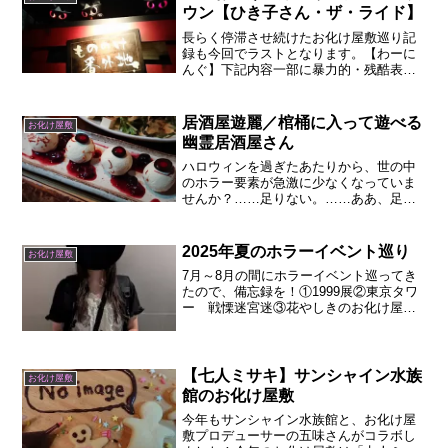
然見えず、通路さえ見えな...
ウン【ひき​子さん・ザ・ライド】
長らく停滞させ続けたお化け屋敷巡り記
録も今回でラストとなります。【わーに
んぐ】下記内容一部に暴力的・残酷表現
がございます【閲覧注意】苦手な方はス
クロールをお控えください。表題の内容
なんて、全体の１割くらいしか書いてい
居酒屋遊麗／棺桶に入って遊べる
お化け屋敷
ないです。初めてナンジャ...
幽霊居酒屋さん
ハロウィンを過ぎたあたりから、世の中
のホラー要素が急激に少なくなっていま
せんか？……足りない。……ああ、足り
ない。街の装飾とかイベントとか、10月
並に闇の眷族に活躍してほしいもので
す。幽遊白書の左京さんも、色んな妖怪
2025年夏のホラーイベント巡り
お化け屋敷
が人間界に自由に行き来で...
7月～8月の間にホラーイベント巡ってき
たので、備忘録を！①1999展②東京タワ
ー 戦慄迷宮迷③花やしきのお化け屋敷
④あやかし銀座⑤ふり返りの旋律⑥台場
怪奇学校⑦恐怖心展⑧お化けの棲家⑨お
まけ①1999展展示というよりも、ひとつ
の物語に入って...
【七人ミサキ】サンシャイン水族
お化け屋敷
館のお化け​屋敷
今年もサンシャイン水族館と、お化け屋
敷プロデューサーの五味さんがコラボし