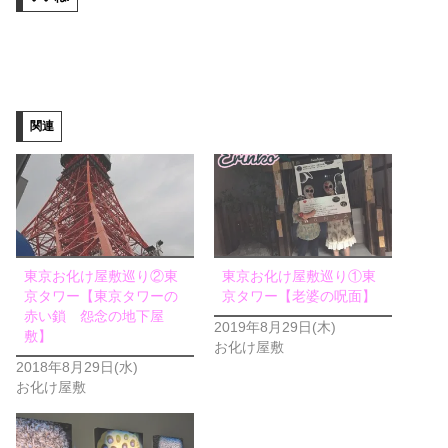
関連
東京お化け屋敷巡り②東
東京お化け屋敷巡り①東
京タワー【東京タワ​ーの
京タワー【老婆の呪面】
赤い鎖 怨念の地下屋
2019年8月29日(木)
敷】
お化け屋敷
2018年8月29日(水)
お化け屋敷