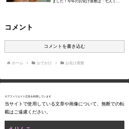
ました！今年のお化け屋敷は「七人ミサ
キ」。水族館ということもあり、やはり
海がらみの内容となっております。
【Story】※毎度のことですが、しっかり
したストーリーは公式サ...
コメント
コメントを書き込む
ホーム
おでかけ
お化け屋敷
※アフィリエイト広告を利用しています
当サイトで使用している文章や画像について、無断での転
載はご遠慮ください。