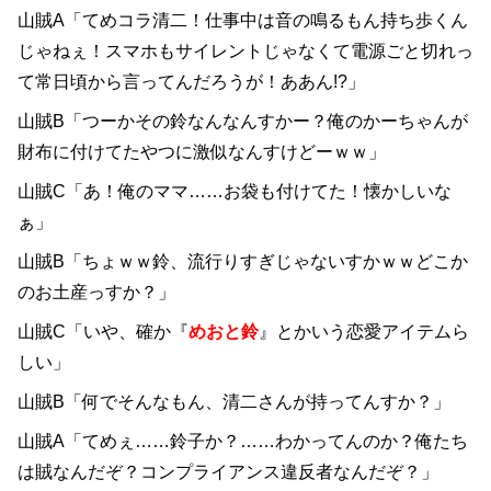
山賊A「てめコラ清二！仕事中は音の鳴るもん持ち歩くん
じゃねぇ！スマホもサイレントじゃなくて電源ごと切れっ
て常日頃から言ってんだろうが！ああん!?」
山賊B「つーかその鈴なんなんすかー？俺のかーちゃんが
財布に付けてたやつに激似なんすけどーｗｗ」
山賊C「あ！俺のママ……お袋も付けてた！懐かしいな
ぁ」
山賊B「ちょｗｗ鈴、流行りすぎじゃないすかｗｗどこか
のお土産っすか？」
山賊C「いや、確か『
めおと鈴
』とかいう恋愛アイテムら
しい」
山賊B「何でそんなもん、清二さんが持ってんすか？」
山賊A「てめぇ……鈴子か？……わかってんのか？俺たち
は賊なんだぞ？コンプライアンス違反者なんだぞ？」