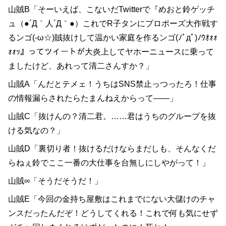
山賊B「そーいえば、こないだTwitterで『めおと鈴ゲッチ
ュ（●´Д｀人´Д｀●）これでR子タンにプロポーズ大作戦す
るンゴ(-ω☆)賊抜けして温かい家庭を作るンゴ(ﾉﾟдﾟ)ﾉｳｵｫｫ
ｫｫｯ』ってツイートが大炎上してヤホーニュースに乗って
ましたけど、あれって清二さんすか？」
山賊A「んだとテメェ！うちはSNS禁止っつったろ！仕事
の情報漏らされたらたまんねえからって――」
山賊C「抜けんの？清二君。……君はうちのグループを抜
ける気なの？」
山賊D「裏切り者！抜けるだけならまだしも、そんなくだ
らねぇ鈴でここ一番の大仕事を台無しにしやがって！」
山賊∞「そうだそうだ！」
山賊E「今回の金持ち屋敷はこれまでにない大儲けのチャ
ンスだったんだぞ！どうしてくれる！これで何も気にせず