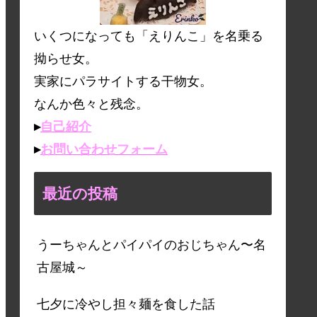
いくつになっても「えりんこ」を名乗る
拗らせ女。
実家にパラサイトする干物女。
なんか色々と残念。
▸
自己紹介
▸
お問い合わせフォーム
最近の投稿
うーちゃんとパイパイのおじちゃん〜名
古屋城～
七夕に冷やし担々麺を食した話