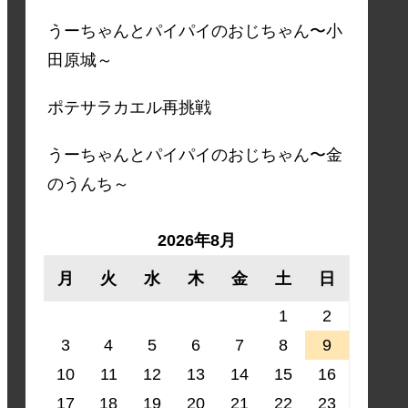
うーちゃんとパイパイのおじちゃん〜小
田原城～
ポテサラカエル再挑戦
うーちゃんとパイパイのおじちゃん〜金
のうんち～
2026年8月
月
火
水
木
金
土
日
1
2
3
4
5
6
7
8
9
10
11
12
13
14
15
16
17
18
19
20
21
22
23