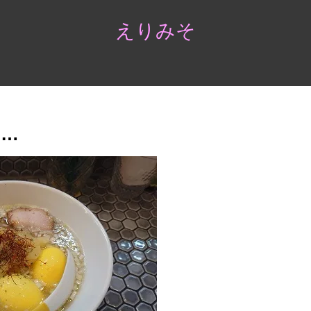
えりみそ
……